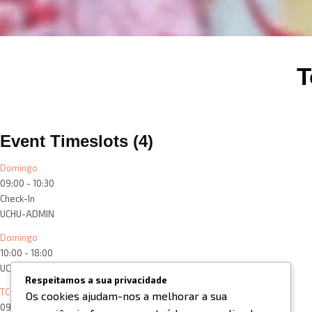
T
Event Timeslots (4)
Domingo
09:00
-
10:30
Check-In
UCHU-ADMIN
Domingo
10:00
-
18:00
UCHU-ADMIN
Respeitamos a sua privacidade
TCG
Os cookies ajudam-nos a melhorar a sua
09:00
-
10:30