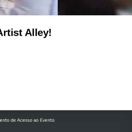
tist Alley!
ento de Acesso ao Evento