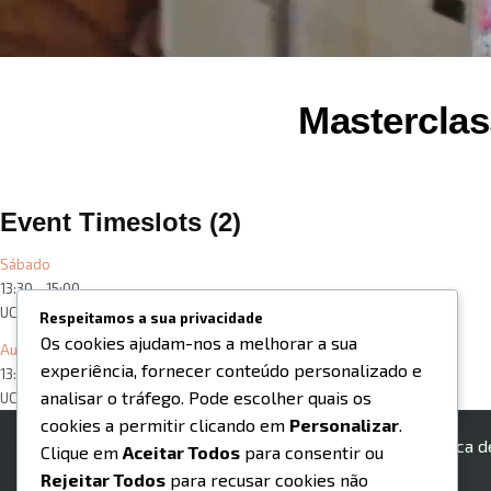
Masterclas
Event Timeslots (2)
Sábado
13:30
-
15:00
UCHU-ADMIN
Respeitamos a sua privacidade
Os cookies ajudam-nos a melhorar a sua
Auditório 2
experiência, fornecer conteúdo personalizado e
13:30
-
15:00
analisar o tráfego. Pode escolher quais os
UCHU-ADMIN
cookies a permitir clicando em
Personalizar
.
Contactos
Política 
Clique em
Aceitar Todos
para consentir ou
Rejeitar Todos
para recusar cookies não