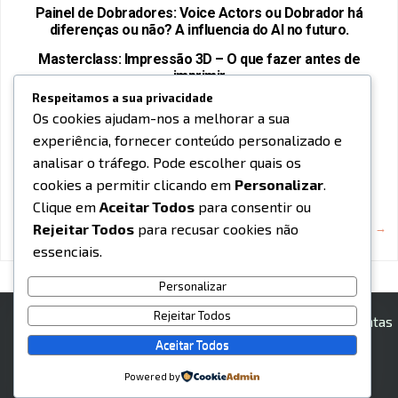
Painel de Dobradores: Voice Actors ou Dobrador há
diferenças ou não? A influencia do AI no futuro.
Masterclass: Impressão 3D – O que fazer antes de
imprimir
Respeitamos a sua privacidade
Workshop: Silicones e Moldes para Cosplay 101
Os cookies ajudam-nos a melhorar a sua
Masterclass: A base de Arte Digital
experiência, fornecer conteúdo personalizado e
analisar o tráfego. Pode escolher quais os
Masterclass: Emote Design
cookies a permitir clicando em
Personalizar
.
Workshop: Desenho de Manga
Clique em
Aceitar Todos
para consentir ou
Navegação
Rejeitar Todos
para recusar cookies não
← Older posts
Newer posts →
de
essenciais.
artigos
Personalizar
Rejeitar Todos
Contactos
Política de Privacidade
Ferramentas
de Privacidade
Regulamento de Acesso ao Evento
Aceitar Todos
Powered by
Copyright © 2026 Uchū Matsuri - 2026